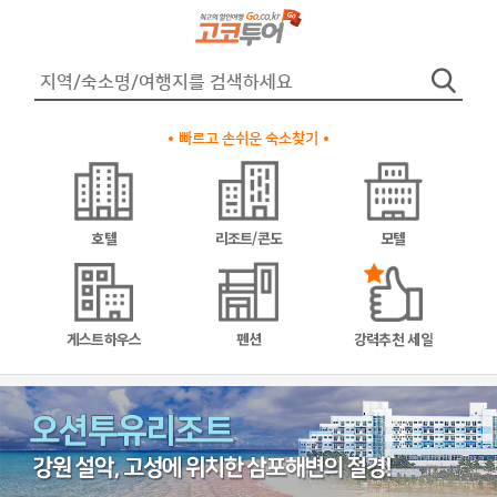
빠르고 손쉬운 숙소찾기
호텔
리조트/콘도
모텔
게스트하우스
펜션
강력추천 세일