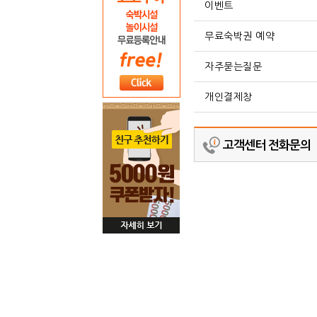
이벤트
무료숙박권 예약
자주묻는질문
개인결제창
고객센터 전화문의