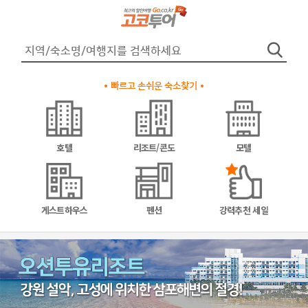
빠르고 손쉬운 숙소찾기
호텔
리조트/콘도
모텔
게스트하우스
펜션
강력추천 세일