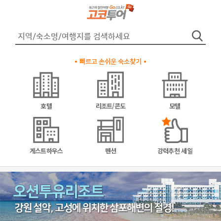
빠르고 손쉬운 숙소찾기
호텔
리조트/콘도
모텔
게스트하우스
펜션
강력추천 세일