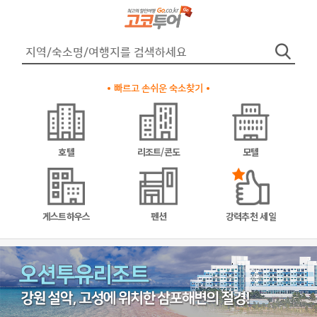
빠르고 손쉬운 숙소찾기
호텔
리조트/콘도
모텔
게스트하우스
펜션
강력추천 세일