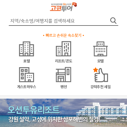
빠르고 손쉬운 숙소찾기
호텔
리조트/콘도
모텔
게스트하우스
펜션
강력추천 세일