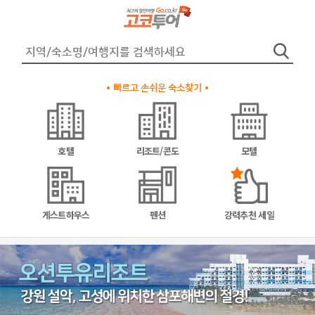
빠르고 손쉬운 숙소찾기
호텔
리조트/콘도
모텔
게스트하우스
펜션
강력추천 세일