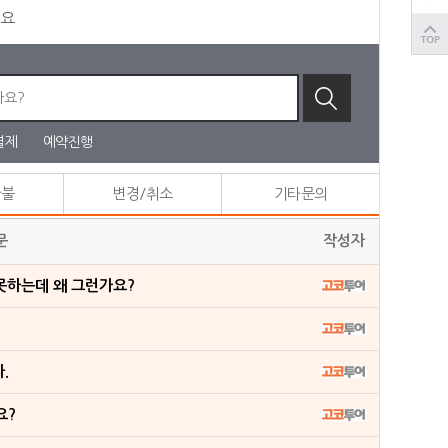
세요
결제
예약진행
환불
변경/취소
기타문의
문
작성자
못하는데 왜 그런가요?
.
요?