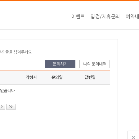
이벤트
입점/제휴문의
예약
 문의글을 남겨주세요
문의하기
나의 문의내역
작성자
문의일
답변일
 없습니다.