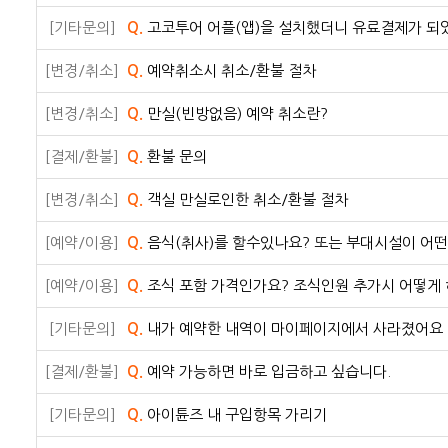
[기타문의]
Q.
고코투어 어플(앱)을 설치했더니 유료결제가 되
[변경/취소]
Q.
예약취소시 취소/환불 절차
[변경/취소]
Q.
만실(빈방없음) 예약 취소란?
[결제/환불]
Q.
환불 문의
[변경/취소]
Q.
객실 만실로인한 취소/환불 절차
[예약/이용]
Q.
음식(취사)를 할수있나요? 또는 부대시설이 어
[예약/이용]
Q.
조식 포함 가격인가요? 조식인원 추가시 어떻게
[기타문의]
Q.
내가 예약한 내역이 마이페이지에서 사라졌어요
[결제/환불]
Q.
예약 가능하면 바로 입금하고 싶습니다.
[기타문의]
Q.
아이튠즈 내 구입항목 가리기